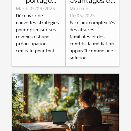
portage
avantages de
salarial peut
consulter un
Mardi 03/06/2025
Mercredi
Découvrir de
14/05/2025
augmenter
spécialiste en
nouvelles stratégies
Face aux complexités
vos revenus
médiation et
pour optimiser ses
des affaires
de freelance
droit familial
revenus est une
familiales et des
préoccupation
conflits, la médiation
centrale pour tout...
apparaît comme une
solution...