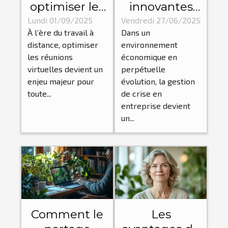
optimiser les
innovantes
réunions
pour une
Lundi 01/09/2025
Vendredi 27/06/2025
À l’ère du travail à
Dans un
virtuelles
gestion de
distance, optimiser
environnement
pour
crise efficace
les réunions
économique en
maximiser la
en entreprise
virtuelles devient un
perpétuelle
productivité?
enjeu majeur pour
évolution, la gestion
toute...
de crise en
entreprise devient
un...
Comment le
Les