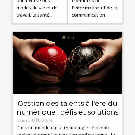
bouleversé nos
frontières de
milieu de
secteur de la
modes de vie et de
l'information et de la
travail à l'ère
publication
travail, la santé...
communication,...
du
numérique
numérique
Gestion des talents à l'ère du
numérique : défis et solutions
Jeudi 23/11/2023
Dans un monde où la technologie réinvente
continuellement le paysage professionnel, la