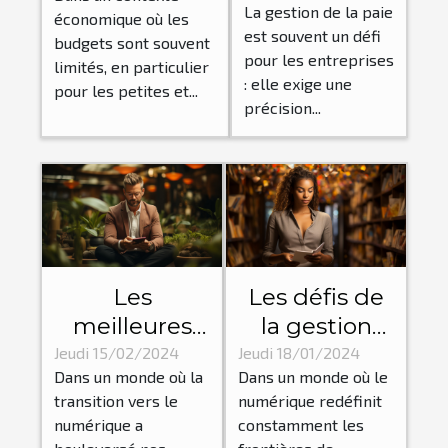
avec des
La gestion de la paie
économique où les
votre
budgets
est souvent un défi
budgets sont souvent
gestion RH
restreints
pour les entreprises
limités, en particulier
: elle exige une
Initiatives
pour les petites et...
précision...
créatives pour
les PME
Les
Les défis de
meilleures
la gestion
pratiques
des
Jeudi 15/02/2024
Jeudi 18/01/2024
Dans un monde où la
Dans un monde où le
pour gérer la
ressources
transition vers le
numérique redéfinit
santé
humaines
numérique a
constamment les
mentale en
dans le