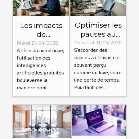
Optimiser les
Les impacts
pauses au
de
travail pour
l'utilisation
Mercredi 11/03/2026
Mardi 21/04/2026
S’accorder des
À l’ère du numérique,
booster la
des IA
pauses au travail est
l’utilisation des
productivité?
gratuites sur
souvent perçu
intelligences
les
comme un luxe, voire
artificielles gratuites
compétences
une perte de temps.
bouleverse la
Pourtant, ces...
numériques
manière dont...
?