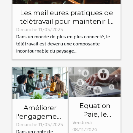
Les meilleures pratiques de
télétravail pour maintenir la
productivité et l'engagement
Dimanche 11/05/2025
Dans un monde de plus en plus connecté, le
des employés
télétravail est devenu une composante
incontournable du paysage...
Equation
Améliorer
Paie, le
l'engagement
cabinet qui
Vendredi
des employés
Dimanche 11/05/2025
08/11/2024
optimise
Dans un contexte