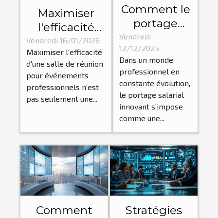
Comment le
Maximiser
portage
l'efficacité
salarial
Vendredi
d'une salle de
Vendredi 16/01/2026
12/12/2025
innovant
Maximiser l'efficacité
réunion pour
Dans un monde
d'une salle de réunion
peut
événements
professionnel en
pour événements
transformer
professionnels
constante évolution,
professionnels n'est
votre
le portage salarial
pas seulement une...
carrière de
innovant s’impose
comme une...
freelance ?
Comment
Stratégies