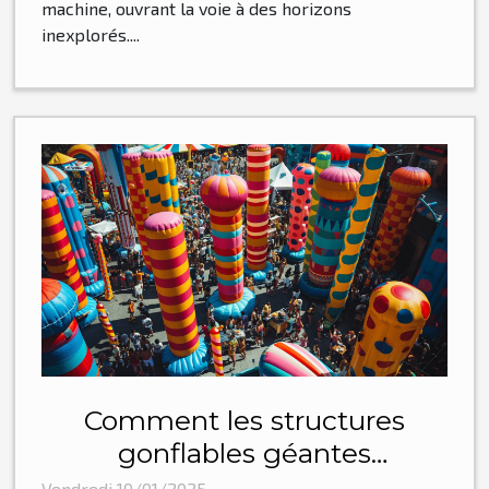
machine, ouvrant la voie à des horizons
inexplorés....
Comment les structures
gonflables géantes
transforment le marketing
Vendredi 10/01/2025