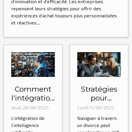
d’innovation et d’efficacité. Les entreprises
repensent leurs stratégies pour offrir des
expériences d’achat toujours plus personnalisées
et réactives....
Comment
Stratégies
l'intégration
pour
de l'IA
minimiser
Jeudi 28/08/2025
Lundi 11/08/2025
transforme
les coûts
L’intégration de
Naviguer à travers
les
d'un
l’intelligence
un divorce peut