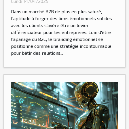
peuvent construire des
Lundi 14/04/2025
relations durables avec leurs
Dans un marché B2B de plus en plus saturé,
clients
l'aptitude à forger des liens émotionnels solides
avec les clients s'avère être un levier
différenciateur pour les entreprises. Loin d'être
l'apanage du B2C, le branding émotionnel se
positionne comme une stratégie incontournable
pour bâtir des relations...