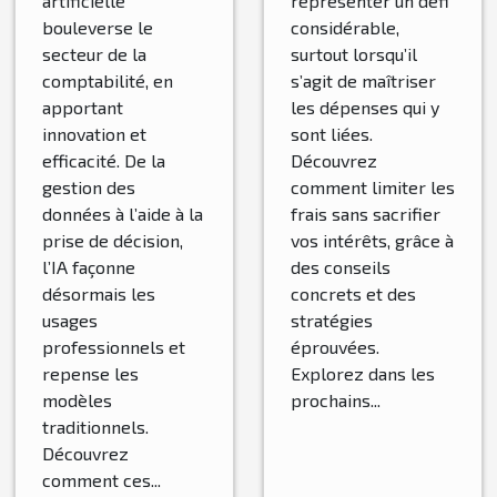
pratiques
divorce :
artificielle
représenter un défi
bouleverse le
considérable,
comptables
conseils
secteur de la
surtout lorsqu’il
actuelles ?
pratiques
comptabilité, en
s’agit de maîtriser
apportant
les dépenses qui y
innovation et
sont liées.
efficacité. De la
Découvrez
gestion des
comment limiter les
données à l’aide à la
frais sans sacrifier
prise de décision,
vos intérêts, grâce à
l’IA façonne
des conseils
désormais les
concrets et des
usages
stratégies
professionnels et
éprouvées.
repense les
Explorez dans les
modèles
prochains...
traditionnels.
Découvrez
comment ces...