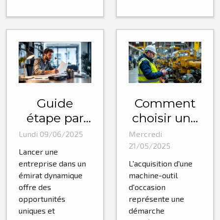
Guide
Comment
étape par
choisir une
étape pour
machine-
Lundi 09/06/2025
Mercredi
lancer votre
outil
21/05/2025
Lancer une
entreprise
d'occasion
entreprise dans un
L'acquisition d'une
dans un
adaptée à
émirat dynamique
machine-outil
offre des
d'occasion
émirat
vos besoins
opportunités
représente une
dynamique
uniques et
démarche