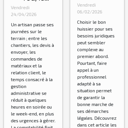
bon
Vendredi
cabinet
Vendredi
huissier
06/02/2026
externalisé
24/04/2026
pour vos
Choisir le bon
qui facilité la
Un artisan passe ses
besoins
huissier pour ses
comptabilité
journées sur le
besoins juridiques
juridiques
terrain ; entre les
des artisans
peut sembler
chantiers, les devis à
?
!
complexe au
envoyer, les
premier abord.
commandes de
Pourtant, faire
matériaux et la
appel à un
relation client, le
professionnel
temps consacré à la
adapté à sa
gestion
situation permet
administrative se
de garantir la
réduit à quelques
bonne marche de
heures en soirée ou
ses démarches
le week-end, en plus
légales. Découvrez
des urgences à gérer.
dans cet article les
La comptabilité finit