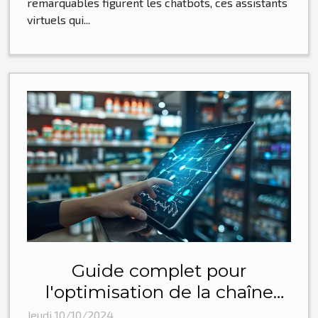
remarquables figurent les chatbots, ces assistants
virtuels qui...
Guide complet pour
l'optimisation de la chaîne
d'approvisionnement dans le
Jeudi 10/10/2024