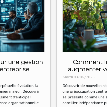
our une gestion
Comment le 
 entreprise
augmenter vo
Mardi 03/06/2025
étuelle évolution, la
Découvrir de nouvelles st
enjeu majeur. Découvrir
une préoccupation central
lement d’anticiper
se présente comme une sol
ience organisationnelle.
concilier indépendance pr