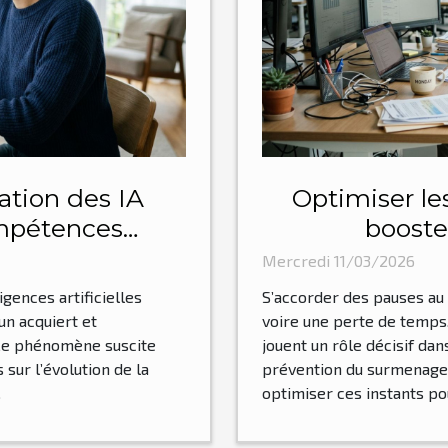
sation des IA
Optimiser le
ompétences
booste
 ?
Mercredi 11/03/2026
ligences artificielles
S’accorder des pauses au 
un acquiert et
voire une perte de temps
 Ce phénomène suscite
jouent un rôle décisif dan
sur l’évolution de la
prévention du surmenage
.
optimiser ces instants po