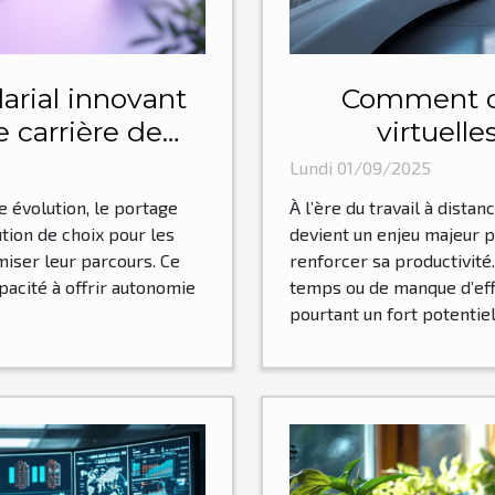
arial innovant
Comment op
e carrière de
virtuell
?
p
Lundi 01/09/2025
 évolution, le portage
À l’ère du travail à distan
tion de choix pour les
devient un enjeu majeur p
miser leur parcours. Ce
renforcer sa productivit
pacité à offrir autonomie
temps ou de manque d’effi
pourtant un fort potentiel 