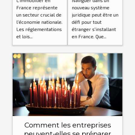
L'immobilier en
Naviguer dans un
des lois
étrangers en
France représente
nouveau système
immobilières
France
un secteur crucial de
juridique peut être un
en France
l'économie nationale.
défi pour tout
Les réglementations
étranger s'installant
et lois...
en France. Que...
Comment les entreprises
peuvent-elles se préparer