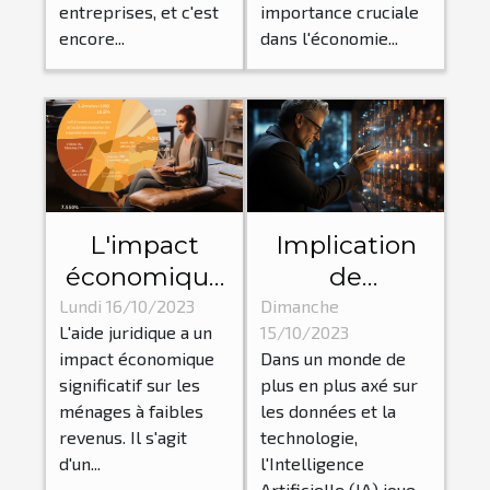
pour les
entreprises, et c'est
importance cruciale
travailleurs
encore...
dans l'économie...
isolés
L'impact
Implication
économique
de
de l'aide
l'Intelligence
Lundi 16/10/2023
Dimanche
L'aide juridique a un
15/10/2023
juridique sur
Artificielle
impact économique
Dans un monde de
les ménages
dans
significatif sur les
plus en plus axé sur
à faibles
l'optimisation
ménages à faibles
les données et la
revenus
des affaires
revenus. Il s'agit
technologie,
d'un...
l'Intelligence
Artificielle (IA) joue...