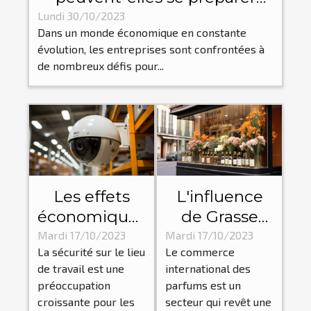
pour les flux et reflux
Lundi 30/10/2023
Dans un monde économique en constante
économiques?
évolution, les entreprises sont confrontées à
de nombreux défis pour...
Les effets
L'influence
économiques
de Grasse
de la mise en
dans le
Mardi 17/10/2023
Mardi 17/10/2023
La sécurité sur le lieu
Le commerce
place des
commerce
de travail est une
international des
dispositifs
international
préoccupation
parfums est un
d'alarme
des parfums
croissante pour les
secteur qui revêt une