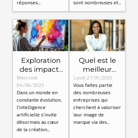
réponses...
sont nombreuses et...
Exploration
Quel est le
des impacts
meilleur
de l'IA sur les
photographe
Mercredi
Lundi 27/01/2025
04/06/2025
Vous faites partie
processus
corporate à
Dans un monde en
des nombreuses
créatifs
Grenoble ?
constante évolution,
entreprises qui
traditionnels
l'intelligence
cherchent à valoriser
artificielle s'invite
leur image de
désormais au cœur
marque via des...
de la création...