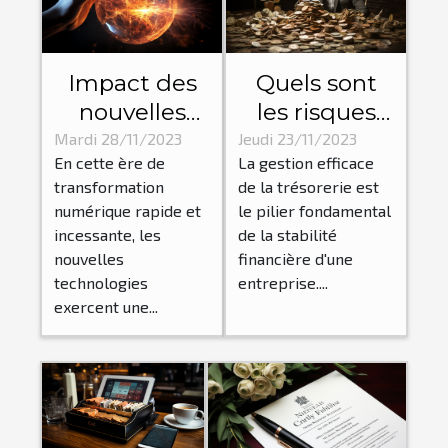
Impact des
Quels sont
nouvelles
les risques
technologies
liés à une
Mardi 28/11/2023
Jeudi 23/11/2023
En cette ère de
La gestion efficace
sur la
mauvaise
transformation
de la trésorerie est
dynamique
gestion de la
numérique rapide et
le pilier fondamental
des
trésorerie de
incessante, les
de la stabilité
entreprises
votre
nouvelles
financière d'une
entreprise ?
technologies
entreprise....
exercent une...