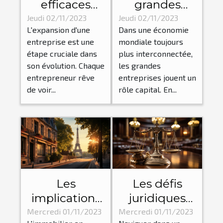
efficaces
grandes
pour une
entreprises
Jeudi 02/11/2023
Jeudi 02/11/2023
L'expansion d'une
Dans une économie
expansion
influencent-
entreprise est une
mondiale toujours
d'entreprise
elles
étape cruciale dans
plus interconnectée,
réussie
l'économie
son évolution. Chaque
les grandes
mondiale ?
entrepreneur rêve
entreprises jouent un
de voir...
rôle capital. En...
Les
Les défis
implications
juridiques
économiques
pour les
Mercredi 01/11/2023
Mercredi 01/11/2023