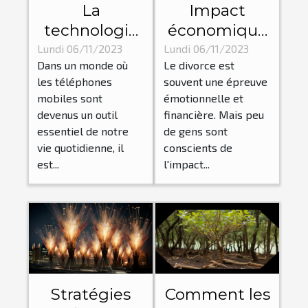
La
Impact
technologie
économique
derrière les
d'un divorce :
Lundi 06/11/2023
Lundi 06/11/2023
Dans un monde où
Le divorce est
pièces
Comment un
les téléphones
souvent une épreuve
détachées
avocat peut
mobiles sont
émotionnelle et
pour
aider?
devenus un outil
financière. Mais peu
téléphones
essentiel de notre
de gens sont
vie quotidienne, il
conscients de
est...
l'impact...
Stratégies
Comment les