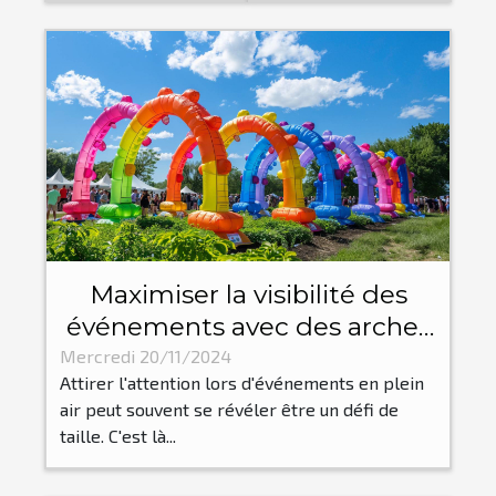
Maximiser la visibilité des
événements avec des arches
gonflables personnalisées
Mercredi 20/11/2024
Attirer l'attention lors d'événements en plein
air peut souvent se révéler être un défi de
taille. C'est là...