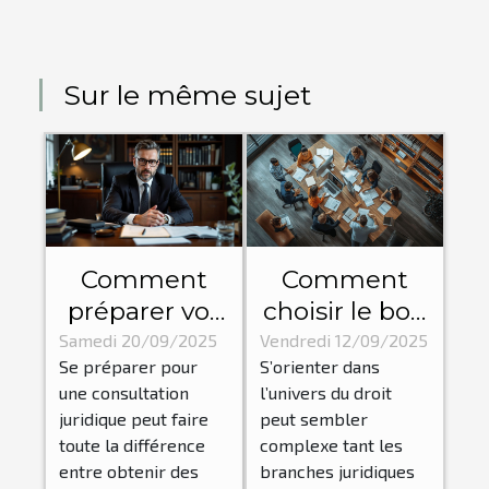
Sur le même sujet
Comment
Comment
préparer vos
choisir le bon
questions
domaine
Samedi 20/09/2025
Vendredi 12/09/2025
Se préparer pour
S’orienter dans
pour une
juridique
une consultation
l’univers du droit
consultation
pour votre
juridique peut faire
peut sembler
juridique
situation ?
toute la différence
complexe tant les
efficace ?
entre obtenir des
branches juridiques