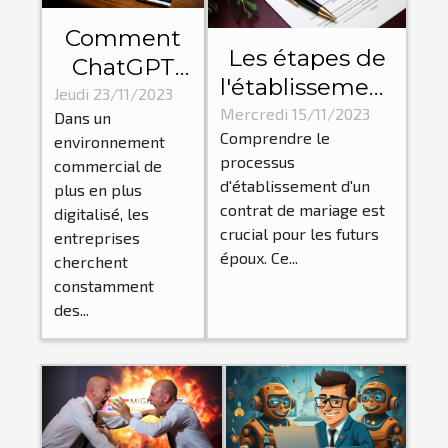
Comment
Les étapes de
ChatGPT
l'établissement
aide les
Jeudi 23/11/2023
d'un contrat
Mercredi 15/11/2023
Dans un
entreprises
Comprendre le
de mariage par
environnement
à
processus
commercial de
un notaire
économiser
d'établissement d'un
plus en plus
du temps
contrat de mariage est
digitalisé, les
crucial pour les futurs
et de
entreprises
époux. Ce...
cherchent
l'argent
constamment
des...