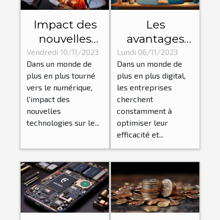
Impact des
Les
nouvelles
avantages
technologies
d'un chatbot
Vendredi 10/11/2023
Lundi 06/11/2023
Dans un monde de
Dans un monde de
sur le
pour les
plus en plus tourné
plus en plus digital,
dynamisme
entreprises :
vers le numérique,
les entreprises
des affaires
amélioration
l'impact des
cherchent
de l'efficacité
nouvelles
constamment à
et réduction
technologies sur le...
optimiser leur
efficacité et...
des coûts