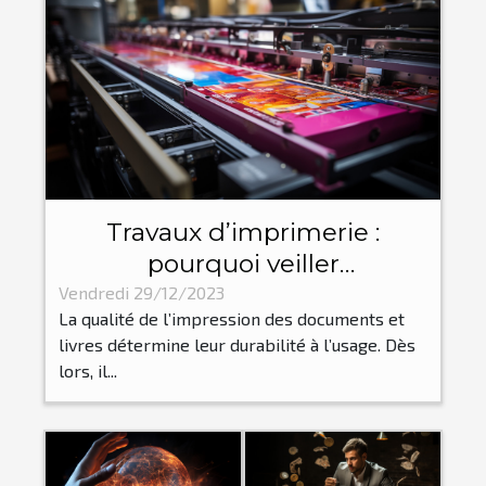
Travaux d’imprimerie :
pourquoi veiller
particulièrement à un bon
Vendredi 29/12/2023
La qualité de l’impression des documents et
façonnage de toute
livres détermine leur durabilité à l’usage. Dès
impression ?
lors, il...