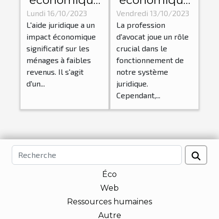
économique
économique
de l'aide
de la
Lundi 16/10/2023
Vendredi 13/10/2023
L'aide juridique a un
La profession
juridique sur
profession
impact économique
d'avocat joue un rôle
les ménages
d'avocat à
significatif sur les
crucial dans le
à faibles
Paris
ménages à faibles
fonctionnement de
revenus
revenus. Il s'agit
notre système
d'un...
juridique.
Cependant,...
Éco
Web
Ressources humaines
Autre