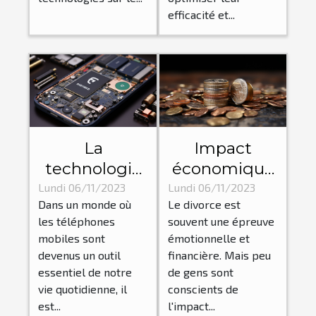
et réduction
efficacité et...
des coûts
La
Impact
technologie
économique
derrière les
d'un divorce :
Lundi 06/11/2023
Lundi 06/11/2023
Dans un monde où
Le divorce est
pièces
Comment un
les téléphones
souvent une épreuve
détachées
avocat peut
mobiles sont
émotionnelle et
pour
aider?
devenus un outil
financière. Mais peu
téléphones
essentiel de notre
de gens sont
vie quotidienne, il
conscients de
est...
l'impact...