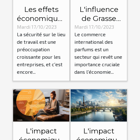
Les effets
L'influence
économiques
de Grasse
de la mise en
dans le
Mardi 17/10/2023
Mardi 17/10/2023
La sécurité sur le lieu
Le commerce
place des
commerce
de travail est une
international des
dispositifs
international
préoccupation
parfums est un
d'alarme
des parfums
croissante pour les
secteur qui revêt une
pour les
entreprises, et c'est
importance cruciale
travailleurs
encore...
dans l'économie...
isolés
L'impact
L'impact