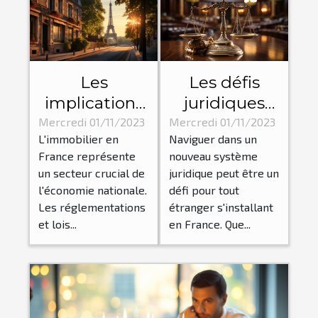
Les
Les défis
implications
juridiques
économiques
pour les
Mercredi 01/11/2023
Mercredi 01/11/2023
L'immobilier en
Naviguer dans un
des lois
étrangers en
France représente
nouveau système
immobilières
France
un secteur crucial de
juridique peut être un
en France
l'économie nationale.
défi pour tout
Les réglementations
étranger s'installant
et lois...
en France. Que...