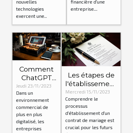
entreprises
votre
nouvelles
financière d'une
entreprise ?
technologies
entreprise....
exercent une...
Comment
Les étapes de
ChatGPT
l'établissement
aide les
Jeudi 23/11/2023
d'un contrat
Mercredi 15/11/2023
Dans un
entreprises
Comprendre le
de mariage par
environnement
à
processus
commercial de
un notaire
économiser
d'établissement d'un
plus en plus
du temps
contrat de mariage est
digitalisé, les
crucial pour les futurs
et de
entreprises