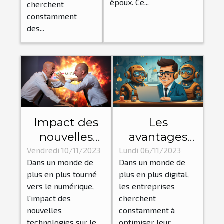
époux. Ce...
cherchent
l'argent
constamment
des...
Impact des
Les
nouvelles
avantages
technologies
d'un chatbot
Vendredi 10/11/2023
Lundi 06/11/2023
Dans un monde de
Dans un monde de
sur le
pour les
plus en plus tourné
plus en plus digital,
dynamisme
entreprises :
vers le numérique,
les entreprises
des affaires
amélioration
l'impact des
cherchent
de l'efficacité
nouvelles
constamment à
technologies sur le...
optimiser leur