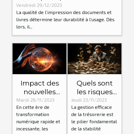
particulièrement à un bon
Vendredi 29/12/2023
La qualité de l’impression des documents et
façonnage de toute
livres détermine leur durabilité à l’usage. Dès
impression ?
lors, il...
Impact des
Quels sont
nouvelles
les risques
technologies
liés à une
Mardi 28/11/2023
Jeudi 23/11/2023
En cette ère de
La gestion efficace
sur la
mauvaise
transformation
de la trésorerie est
dynamique
gestion de la
numérique rapide et
le pilier fondamental
des
trésorerie de
incessante, les
de la stabilité