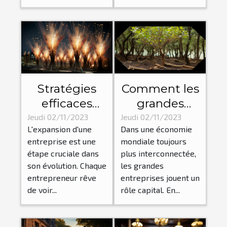
Stratégies
Comment les
efficaces
grandes
pour une
entreprises
Jeudi 02/11/2023
Jeudi 02/11/2023
L'expansion d'une
Dans une économie
expansion
influencent-
entreprise est une
mondiale toujours
d'entreprise
elles
étape cruciale dans
plus interconnectée,
réussie
l'économie
son évolution. Chaque
les grandes
mondiale ?
entrepreneur rêve
entreprises jouent un
de voir...
rôle capital. En...