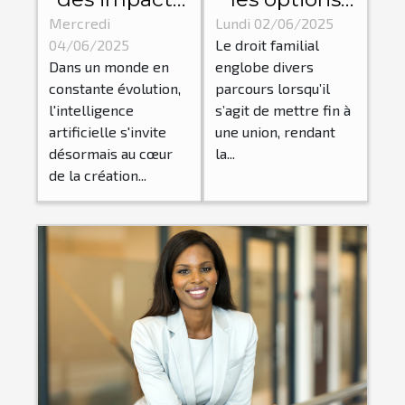
de l'IA sur les
de séparation
Mercredi
Lundi 02/06/2025
04/06/2025
Le droit familial
processus
et de divorce
Dans un monde en
englobe divers
créatifs
en droit
constante évolution,
parcours lorsqu’il
traditionnels
familial
l'intelligence
s’agit de mettre fin à
artificielle s'invite
une union, rendant
désormais au cœur
la...
de la création...