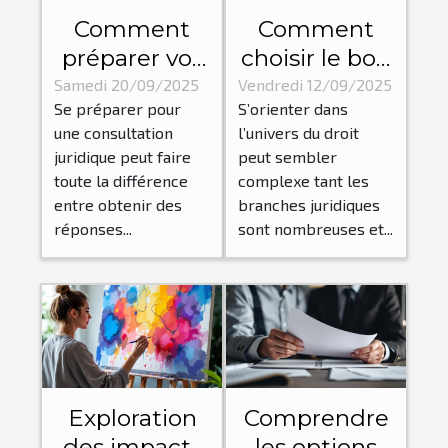
Comment
Comment
préparer vos
choisir le bon
questions
domaine
Samedi 20/09/2025
Vendredi 12/09/2025
Se préparer pour
S’orienter dans
pour une
juridique
une consultation
l’univers du droit
consultation
pour votre
juridique peut faire
peut sembler
juridique
situation ?
toute la différence
complexe tant les
efficace ?
entre obtenir des
branches juridiques
réponses...
sont nombreuses et...
Exploration
Comprendre
des impacts
les options