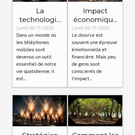
La
Impact
technologie
économique
derrière les
d'un divorce :
Lundi 06/11/2023
Lundi 06/11/2023
Dans un monde où
Le divorce est
pièces
Comment un
les téléphones
souvent une épreuve
détachées
avocat peut
mobiles sont
émotionnelle et
pour
aider?
devenus un outil
financière. Mais peu
téléphones
essentiel de notre
de gens sont
vie quotidienne, il
conscients de
est...
l'impact...