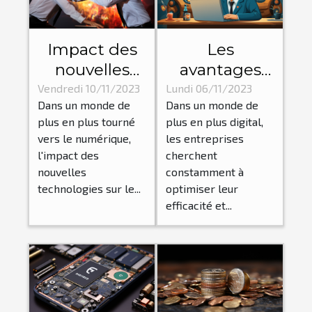
Impact des
Les
nouvelles
avantages
technologies
d'un chatbot
Vendredi 10/11/2023
Lundi 06/11/2023
Dans un monde de
Dans un monde de
sur le
pour les
plus en plus tourné
plus en plus digital,
dynamisme
entreprises :
vers le numérique,
les entreprises
des affaires
amélioration
l'impact des
cherchent
de l'efficacité
nouvelles
constamment à
et réduction
technologies sur le...
optimiser leur
efficacité et...
des coûts