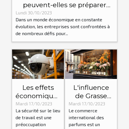
peuvent-elles se préparer
pour les flux et reflux
Lundi 30/10/2023
Dans un monde économique en constante
économiques?
évolution, les entreprises sont confrontées à
de nombreux défis pour...
Les effets
L'influence
économiques
de Grasse
de la mise en
dans le
Mardi 17/10/2023
Mardi 17/10/2023
La sécurité sur le lieu
Le commerce
place des
commerce
de travail est une
international des
dispositifs
international
préoccupation
parfums est un