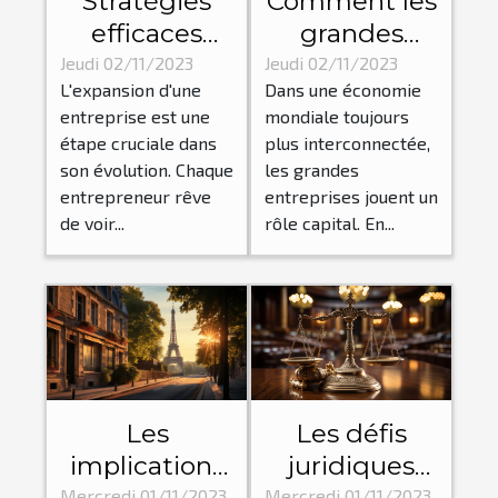
Stratégies
Comment les
efficaces
grandes
pour une
entreprises
Jeudi 02/11/2023
Jeudi 02/11/2023
L'expansion d'une
Dans une économie
expansion
influencent-
entreprise est une
mondiale toujours
d'entreprise
elles
étape cruciale dans
plus interconnectée,
réussie
l'économie
son évolution. Chaque
les grandes
mondiale ?
entrepreneur rêve
entreprises jouent un
de voir...
rôle capital. En...
Les
Les défis
implications
juridiques
économiques
pour les
Mercredi 01/11/2023
Mercredi 01/11/2023