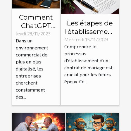
Comment
Les étapes de
ChatGPT
l'établissement
aide les
Jeudi 23/11/2023
d'un contrat
Mercredi 15/11/2023
Dans un
entreprises
Comprendre le
de mariage par
environnement
à
processus
commercial de
un notaire
économiser
d'établissement d'un
plus en plus
du temps
contrat de mariage est
digitalisé, les
crucial pour les futurs
et de
entreprises
époux. Ce...
cherchent
l'argent
constamment
des...