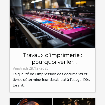
Travaux d’imprimerie :
pourquoi veiller
particulièrement à un bon
Vendredi 29/12/2023
La qualité de l’impression des documents et
façonnage de toute
livres détermine leur durabilité à l’usage. Dès
impression ?
lors, il...