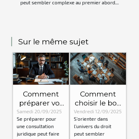
peut sembler complexe au premier abord....
Sur le même sujet
Comment
Comment
préparer vos
choisir le bon
questions
domaine
Samedi 20/09/2025
Vendredi 12/09/2025
Se préparer pour
S’orienter dans
pour une
juridique
une consultation
l’univers du droit
consultation
pour votre
juridique peut faire
peut sembler
juridique
situation ?