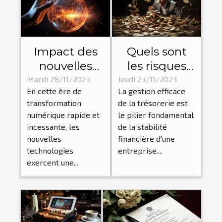
Impact des
Quels sont
nouvelles
les risques
technologies
liés à une
Mardi 28/11/2023
Jeudi 23/11/2023
En cette ère de
La gestion efficace
sur la
mauvaise
transformation
de la trésorerie est
dynamique
gestion de la
numérique rapide et
le pilier fondamental
des
trésorerie de
incessante, les
de la stabilité
entreprises
votre
nouvelles
financière d'une
entreprise ?
technologies
entreprise....
exercent une...