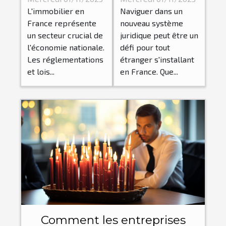
L'immobilier en
Naviguer dans un
des lois
étrangers en
France représente
nouveau système
immobilières
France
un secteur crucial de
juridique peut être un
en France
l'économie nationale.
défi pour tout
Les réglementations
étranger s'installant
et lois...
en France. Que...
Comment les entreprises