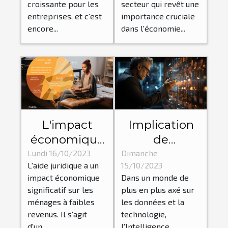
d'alarme
des parfums
croissante pour les
secteur qui revêt une
pour les
entreprises, et c'est
importance cruciale
travailleurs
encore...
dans l'économie...
isolés
L'impact
Implication
économique
de
de l'aide
l'Intelligence
Lundi 16/10/2023
Dimanche
L'aide juridique a un
15/10/2023
juridique sur
Artificielle
impact économique
Dans un monde de
les ménages
dans
significatif sur les
plus en plus axé sur
à faibles
l'optimisation
ménages à faibles
les données et la
revenus
des affaires
revenus. Il s'agit
technologie,
d'un...
l'Intelligence