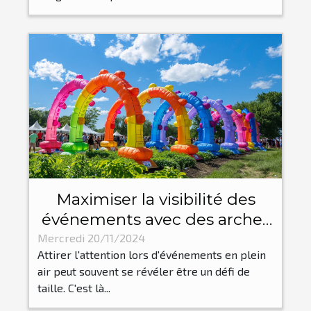
Maximiser la visibilité des
événements avec des arches
gonflables personnalisées
Mercredi 20/11/2024
Attirer l'attention lors d'événements en plein
air peut souvent se révéler être un défi de
taille. C'est là...