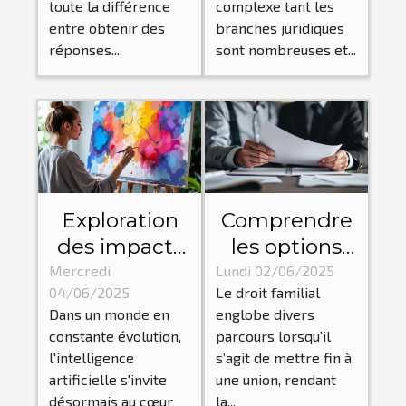
toute la différence
complexe tant les
efficace ?
entre obtenir des
branches juridiques
réponses...
sont nombreuses et...
Exploration
Comprendre
des impacts
les options
de l'IA sur les
de séparation
Mercredi
Lundi 02/06/2025
04/06/2025
Le droit familial
processus
et de divorce
Dans un monde en
englobe divers
créatifs
en droit
constante évolution,
parcours lorsqu’il
traditionnels
familial
l'intelligence
s’agit de mettre fin à
artificielle s'invite
une union, rendant
désormais au cœur
la...