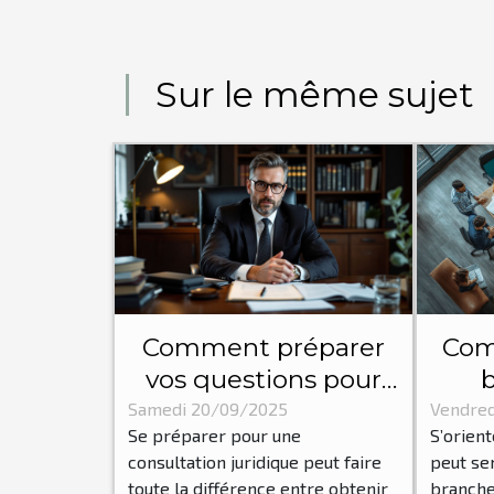
Sur le même sujet
Comment préparer
Com
vos questions pour
une consultation
juri
Samedi 20/09/2025
Vendred
Se préparer pour une
S’orient
juridique efficace ?
consultation juridique peut faire
peut se
toute la différence entre obtenir
branche