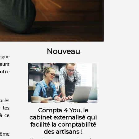
Nouveau
ongue
leurs
otre
Après
 les
Compta 4 You, le
à ce
cabinet externalisé qui
facilité la comptabilité
des artisans !
 même