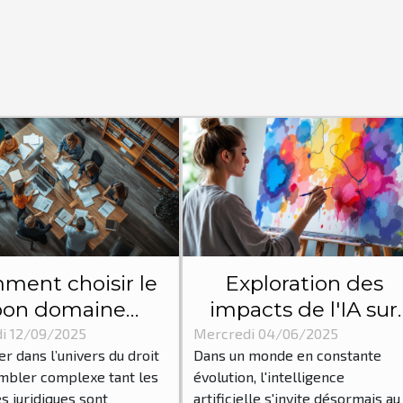
ment choisir le
Exploration des
bon domaine
impacts de l'IA sur
dique pour votre
les processus créatif
i 12/09/2025
Mercredi 04/06/2025
er dans l’univers du droit
Dans un monde en constante
situation ?
traditionnels
mbler complexe tant les
évolution, l'intelligence
s juridiques sont
artificielle s'invite désormais au