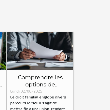
Comprendre les
options de
s
séparation et de
Lundi 02/06/2025
Le droit familial englobe divers
divorce en droit
parcours lorsqu’il s’agit de
familial
mettre fin à une union, rendant