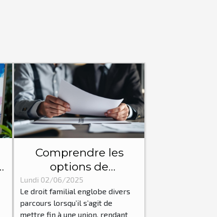
Comprendre les
options de
s
séparation et de
Lundi 02/06/2025
Le droit familial englobe divers
divorce en droit
parcours lorsqu’il s’agit de
familial
mettre fin à une union, rendant