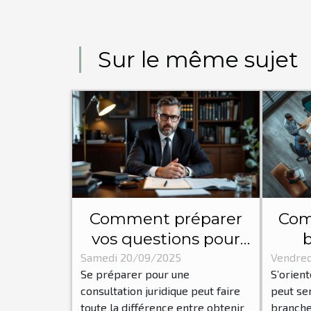
Sur le même sujet
Comment préparer
Com
vos questions pour
une consultation
juri
Samedi 20/09/2025
Vendred
Se préparer pour une
S’orient
juridique efficace ?
consultation juridique peut faire
peut se
toute la différence entre obtenir
branche