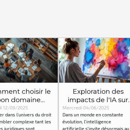
ment choisir le
Exploration des
bon domaine
impacts de l'IA sur
dique pour votre
les processus créatif
i 12/09/2025
Mercredi 04/06/2025
er dans l’univers du droit
Dans un monde en constante
situation ?
traditionnels
mbler complexe tant les
évolution, l'intelligence
s juridiques sont
artificielle s'invite désormais au