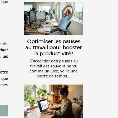
n que
Optimiser les pauses
ents,
au travail pour booster
udget
la productivité?
s les
S’accorder des pauses au
travail est souvent perçu
comme un luxe, voire une
votre
perte de temps....
e que
onnes