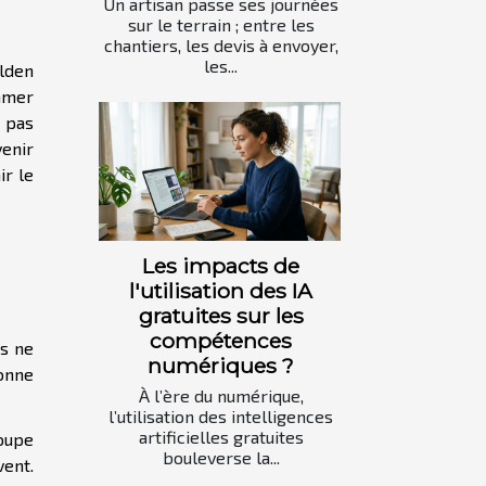
Un artisan passe ses journées
sur le terrain ; entre les
chantiers, les devis à envoyer,
les...
lden
ommer
a pas
venir
ir le
Les impacts de
l'utilisation des IA
gratuites sur les
compétences
us ne
numériques ?
sonne
À l’ère du numérique,
l’utilisation des intelligences
artificielles gratuites
oupe
bouleverse la...
vent.